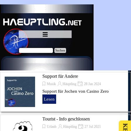
Direkt zum Seiteninhalt
Menü überspringen
Suchen
Support für Andere
Musik
Häuptling
28 Jan 2024
Support für Jochen von Casino Zero
Lesen
Tourist - Info geschlossen
Urlaub
Häuptling
27 Jul 2021