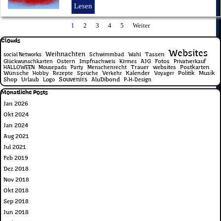
Lesen
Aktuelle Seite:
1
Gehen Sie zu Seite:
2
Gehen Sie zu Seite:
3
Gehen Sie zu Seite:
4
Gehen Sie zu Seite:
5
Weiter
Block überspringen Clouds
Clouds
Websites
Weihnachten
Tassen
social Networks
Schwimmbad
Wahl
Ostern
AJG
Fotos
Glückwunschkarten
Impfnachweis
Kirmes
Privatverkauf
Trauer
websites
Postkarten
HALLOWEEN
Mousepads
Party
Menschenrecht
Wünsche
Kalender
Politik
Musik
Hobby
Rezepte
Sprüche
Verkehr
Voyager
Souvenirs
Shop
Urlaub
AluDibond
Logo
P-H-Design
Block überspringen Monatliche Posts
Monatliche Posts
Jan 2026
Okt 2024
Jan 2024
Aug 2021
Jul 2021
Feb 2019
Dez 2018
Nov 2018
Okt 2018
Sep 2018
Jun 2018