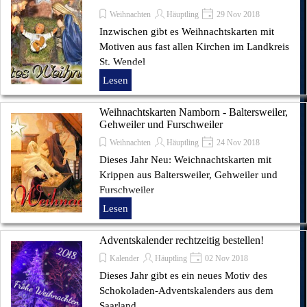
Weihnachten
Häuptling
29 Nov 2018
Inzwischen gibt es Weihnachtskarten mit
Motiven aus fast allen Kirchen im Landkreis
St. Wendel
Lesen
Weihnachtskarten Namborn - Baltersweiler,
Gehweiler und Furschweiler
Weihnachten
Häuptling
24 Nov 2018
Dieses Jahr Neu: Weichnachtskarten mit
Krippen aus Baltersweiler, Gehweiler und
Furschweiler
Lesen
Adventskalender rechtzeitig bestellen!
Kalender
Häuptling
02 Nov 2018
Dieses Jahr gibt es ein neues Motiv des
Schokoladen-Adventskalenders aus dem
Saarland