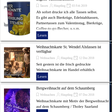
Tassen
Häuptling
03 Feb 2019
Ab sofort drucke ich alle Tassen selbst.
Es gibt auch Bierkrüge, Edelstahltassen,
Partnertassen zum Valentinstag, Bierkrüge,
Coffee-to-go-Becher, u.v.m.
Lesen
Weihnachtskarte St. Wendel Alsfassen ist
verfügbar
Weihnachten
Häuptling
12 Dez 2018
Seit gestern ist die frisch gedruckte
Weihnachtskarte im Handel erhältlich
Lesen
Bergweihnacht auf dem Schaumberg
Weihnachten
Häuptling
07 Dez 2018
Weihnachtskarte mit Motiv der Bergweihnacht
auf dem Schaumberg / Tholey Saarland