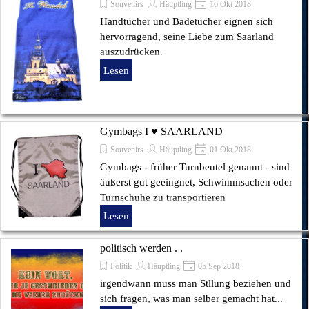
Souvenirs
Häuptling
16 Okt 2018
Handtücher und Badetücher eignen sich
hervorragend, seine Liebe zum Saarland
auszudrücken.
Lesen
Gymbags I ♥ SAARLAND
Souvenirs
Häuptling
01 Okt 2018
Gymbags - früher Turnbeutel genannt - sind
äußerst gut geeingnet, Schwimmsachen oder
Turnschuhe zu transportieren
Lesen
politisch werden . .
Politik
Häuptling
05 Sep 2018
irgendwann muss man Stllung beziehen und
sich fragen, was man selber gemacht hat...