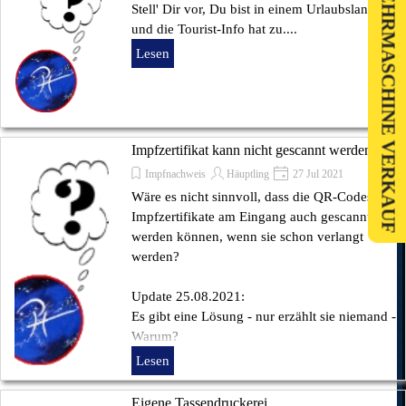
KEHRMASCHINE VERKAUF
Stell' Dir vor, Du bist in einem Urlaubsland
und die Tourist-Info hat zu....
Lesen
Impfzertifikat kann nicht gescannt werden
Impfnachweis
Häuptling
27 Jul 2021
Wäre es nicht sinnvoll, dass die QR-Codes der
Impfzertifikate am Eingang auch gescannt
werden können, wenn sie schon verlangt
werden?
Update 25.08.2021:
Es gibt eine Lösung - nur erzählt sie niemand -
Warum?
Lesen
Eigene Tassendruckerei