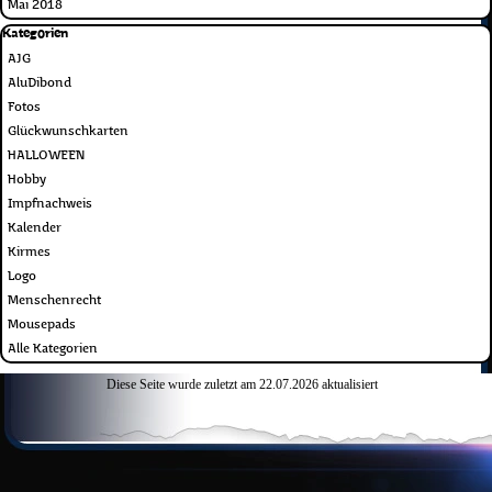
Mai 2018
Block überspringen Kategorien
Kategorien
AJG
AluDibond
Fotos
Glückwunschkarten
HALLOWEEN
Hobby
Impfnachweis
Kalender
Kirmes
Logo
Menschenrecht
Mousepads
Alle Kategorien
Diese Seite wurde zuletzt am
22.07.2026
aktualisiert