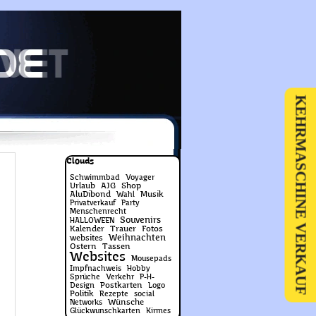
KEHRMASCHINE VERKAUF
Block überspringen Clouds
Clouds
Schwimmbad
Voyager
Urlaub
AJG
Shop
AluDibond
Musik
Wahl
Privatverkauf
Party
Menschenrecht
Souvenirs
HALLOWEEN
Kalender
Trauer
Fotos
Weihnachten
websites
Ostern
Tassen
Websites
Mousepads
Impfnachweis
Hobby
Sprüche
Verkehr
P-H-
Postkarten
Design
Logo
Politik
Rezepte
social
Wünsche
Networks
Glückwunschkarten
Kirmes