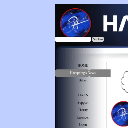
Direkt zum Seiteninhalt
Suchen
Menü überspringen
HOME
Haeuptling's News
Bilder
- - - - -
LINKS
Support
Charity
Kalender
Login