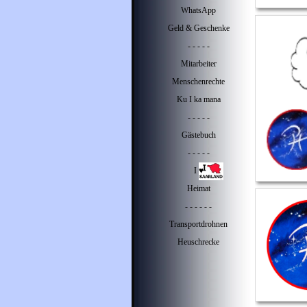
WhatsApp
Geld & Geschenke
- - - - -
Mitarbeiter
Menschenrechte
Ku I ka mana
- - - - -
Gästebuch
- - - - -
I ♥
Heimat
- - - - - -
Transportdrohnen
Heuschrecke