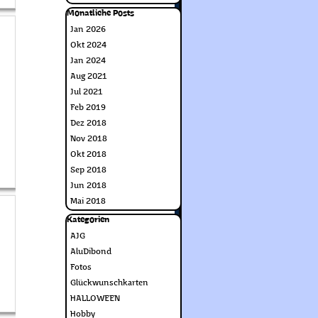
Block überspringen Monatliche Posts
Monatliche Posts
Jan 2026
Okt 2024
Jan 2024
Aug 2021
Jul 2021
Feb 2019
Dez 2018
Nov 2018
Okt 2018
Sep 2018
Jun 2018
Mai 2018
Block überspringen Kategorien
Kategorien
AJG
AluDibond
Fotos
Glückwunschkarten
HALLOWEEN
Hobby