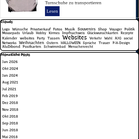
Turnschuhe zu transportieren
Lesen
Block überspringen Clouds
Clouds
Souvenirs
Wünsche
Fotos
Musik
Shop
Politik
Logo
Privatverkauf
Voyager
Urlaub
Mousepads
Hobby
Kirmes
Impfnachweis
Glückwunschkarten
Rezepte
Websites
Kalender
websites
Tassen
AJG
Party
Verkehr
Wahl
social
Weihnachten
Ostern
Trauer
Networks
HALLOWEEN
Sprüche
P-H-Design
AluDibond
Postkarten
Schwimmbad
Menschenrecht
Block überspringen Monatliche Posts
Monatliche Posts
Jan 2026
Okt 2024
Jan 2024
Aug 2021
Jul 2021
Feb 2019
Dez 2018
Nov 2018
Okt 2018
Sep 2018
Jun 2018
Mai 2018