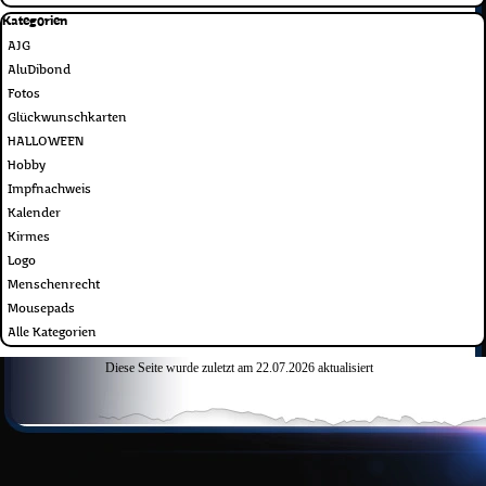
Block überspringen Kategorien
Kategorien
AJG
AluDibond
Fotos
Glückwunschkarten
HALLOWEEN
Hobby
Impfnachweis
Kalender
Kirmes
Logo
Menschenrecht
Mousepads
Alle Kategorien
Diese Seite wurde zuletzt am
22.07.2026
aktualisiert