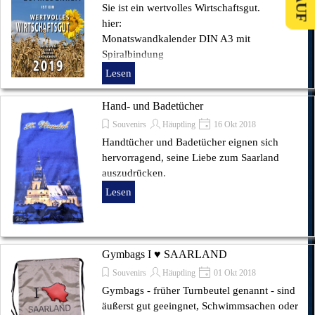
Sie ist ein wertvolles Wirtschaftsgut.
hier:
Monatswandkalender DIN A3 mit
Spiralbindung
Lesen
Hand- und Badetücher
Souvenirs
Häuptling
16 Okt 2018
Handtücher und Badetücher eignen sich
hervorragend, seine Liebe zum Saarland
auszudrücken.
Lesen
Gymbags I ♥ SAARLAND
Souvenirs
Häuptling
01 Okt 2018
Gymbags - früher Turnbeutel genannt - sind
äußerst gut geeingnet, Schwimmsachen oder