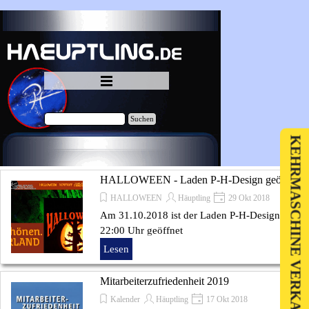
Direkt zum Seiteninhalt
Menü überspringen
Suchen
KEHRMASCHINE VERKAUF
HALLOWEEN - Laden P-H-Design geöffnet
HALLOWEEN
Häuptling
29 Okt 2018
Am 31.10.2018 ist der Laden P-H-Design bis
22:00 Uhr geöffnet
Lesen
Mitarbeiterzufriedenheit 2019
Kalender
Häuptling
17 Okt 2018