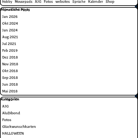
AJG
Fotos
websites
Kalender
Shop
Hobby
Mousepads
Sprüche
Block überspringen Monatliche Posts
Monatliche Posts
Jan 2026
Okt 2024
Jan 2024
Aug 2021
Jul 2021
Feb 2019
Dez 2018
Nov 2018
Okt 2018
Sep 2018
Jun 2018
Mai 2018
Block überspringen Kategorien
Kategorien
AJG
AluDibond
Fotos
Glückwunschkarten
HALLOWEEN