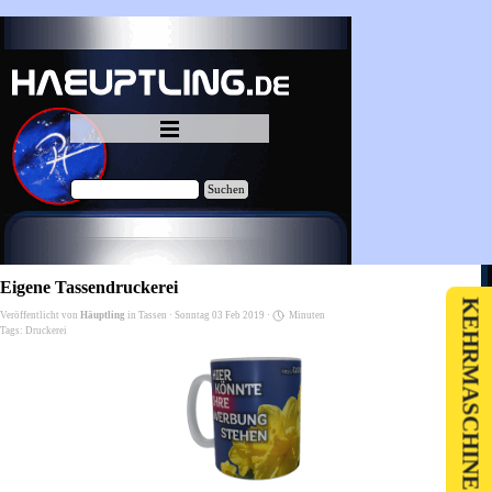
Direkt zum Seiteninhalt
Menü überspringen
Suchen
Eigene Tassendruckerei
KEHRMASCHINE VERKAUF
Veröffentlicht von
Häuptling
in
Tassen
· Sonntag 03 Feb 2019 ·
Minuten
Tags:
Druckerei