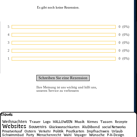
Es gibt noch keine Rezension.
5
Anzahl von 
0
Prozentsa
(0%)
Bewertung:
4
Anzahl von 
0
Prozentsa
(0%)
Bewertung:
3
Anzahl von 
0
Prozentsa
(0%)
Bewertung:
2
Anzahl von 
0
Prozentsa
(0%)
Bewertung:
1
Anzahl von 
0
Prozentsa
(0%)
Bewertung:
Ihre Meinung ist uns wichtig und hilft uns,
unseren Service zu verbessern
Block überspringen Clouds
Clouds
Weihnachten
Trauer
Musik
Tassen
Logo
HALLOWEEN
Kirmes
Rezepte
Websites
Souvenirs
AluDibond
Glückwunschkarten
social Networks
Ostern
Politik
Postkarten
Urlaub
Privatverkauf
Verkehr
Impfnachweis
Wünsche
Schwimmbad
Party
Menschenrecht
Wahl
Voyager
P-H-Design