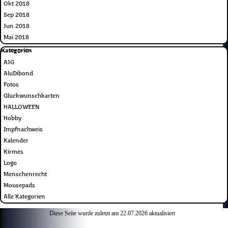
Okt 2018
Sep 2018
Jun 2018
Mai 2018
Block überspringen Kategorien
Kategorien
AJG
AluDibond
Fotos
Glückwunschkarten
HALLOWEEN
Hobby
Impfnachweis
Kalender
Kirmes
Logo
Menschenrecht
Mousepads
Alle Kategorien
Diese Seite wurde zuletzt am
22.07.2026
aktualisiert