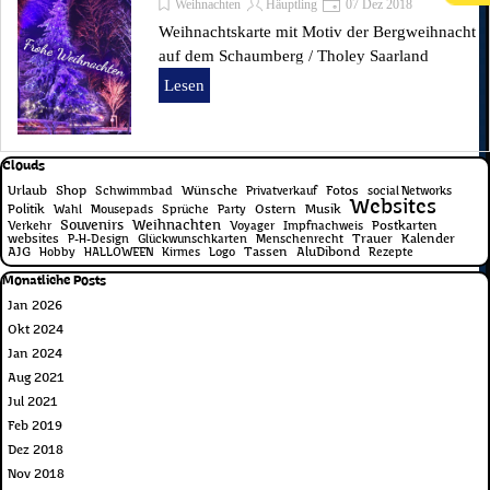
Weihnachten
Häuptling
07 Dez 2018
Weihnachtskarte mit Motiv der Bergweihnacht
auf dem Schaumberg / Tholey Saarland
Lesen
Block überspringen Clouds
Clouds
Urlaub
Shop
Wünsche
Fotos
Schwimmbad
Privatverkauf
social Networks
Websites
Politik
Ostern
Musik
Wahl
Mousepads
Sprüche
Party
Souvenirs
Weihnachten
Postkarten
Verkehr
Voyager
Impfnachweis
websites
Trauer
Kalender
P-H-Design
Glückwunschkarten
Menschenrecht
AJG
Tassen
AluDibond
Hobby
HALLOWEEN
Kirmes
Logo
Rezepte
Block überspringen Monatliche Posts
Monatliche Posts
Jan 2026
Okt 2024
Jan 2024
Aug 2021
Jul 2021
Feb 2019
Dez 2018
Nov 2018