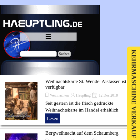
Direkt zum Seiteninhalt
Menü überspringen
KEHRMASCHINE VERKAUF
Suchen
Weihnachtskarte St. Wendel Alsfassen ist
verfügbar
Weihnachten
Häuptling
12 Dez 2018
Seit gestern ist die frisch gedruckte
Weihnachtskarte im Handel erhältlich
Lesen
Bergweihnacht auf dem Schaumberg