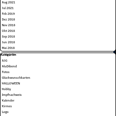
Aug 2021
Jul 2021
Feb 2019
Dez 2018
Nov 2018
Okt 2018
Sep 2018
Jun 2018
Mai 2018
Block überspringen Kategorien
Kategorien
AJG
AluDibond
Fotos
Glückwunschkarten
HALLOWEEN
Hobby
Impfnachweis
Kalender
Kirmes
Logo