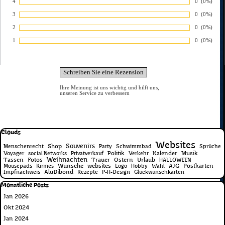
4
Anzahl von 
0
Prozentsa
(0%)
Bewertung:
3
Anzahl von 
0
Prozentsa
(0%)
Bewertung:
2
Anzahl von 
0
Prozentsa
(0%)
Bewertung:
1
Anzahl von 
0
Prozentsa
(0%)
Bewertung:
Ihre Meinung ist uns wichtig und hilft uns,
unseren Service zu verbessern
Block überspringen Clouds
Clouds
Websites
Souvenirs
Shop
Menschenrecht
Party
Schwimmbad
Sprüche
Politik
Kalender
Musik
Voyager
social Networks
Privatverkauf
Verkehr
Weihnachten
Tassen
Fotos
Trauer
Ostern
Urlaub
HALLOWEEN
Wünsche
websites
AJG
Postkarten
Mousepads
Kirmes
Logo
Hobby
Wahl
AluDibond
Impfnachweis
Rezepte
P-H-Design
Glückwunschkarten
Block überspringen Monatliche Posts
Monatliche Posts
Jan 2026
Okt 2024
Jan 2024