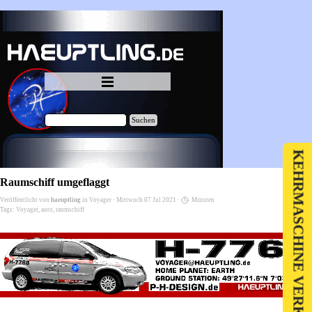
Direkt zum Seiteninhalt
Menü überspringen
Suchen
KEHRMASCHINE VERKAUF
Raumschiff umgeflaggt
Veröffentlicht von
haeuptling
in
Voyager
· Mittwoch 07 Jul 2021 ·
Minuten
Tags:
Voyager
,
auto
,
raumschiff