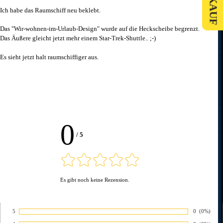
Ich habe das Raumschiff neu beklebt.
Das "Wir-wohnen-im-Urlaub-Design" wurde auf die Heckscheibe begrenzt.
Das Äußere gleicht jetzt mehr einem Star-Trek-Shuttle.. ;-)
Es sieht jetzt halt raumschiffiger aus.
0
/
5
Es gibt noch keine Rezension.
5
Anzahl von 
0
Prozentsa
(0%)
Bewertung: