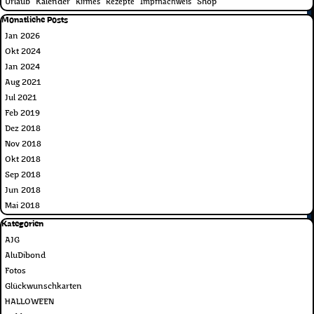
Urlaub
Kalender
Shop
Kirmes
Rezepte
Impfnachweis
Block überspringen Monatliche Posts
Monatliche Posts
Jan 2026
Okt 2024
Jan 2024
Aug 2021
Jul 2021
Feb 2019
Dez 2018
Nov 2018
Okt 2018
Sep 2018
Jun 2018
Mai 2018
Block überspringen Kategorien
Kategorien
AJG
AluDibond
Fotos
Glückwunschkarten
HALLOWEEN