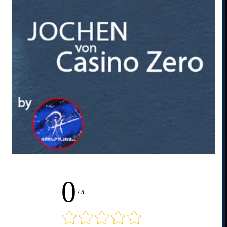
0
/
5