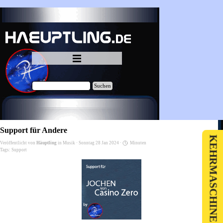
Direkt zum Seiteninhalt
Menü überspringen
Suchen
Support für Andere
KEHRMASCHINE VERKAUF
Veröffentlicht von
Häuptling
in
Musik
· Sonntag 28 Jan 2024 ·
Minuten
Tags:
Support