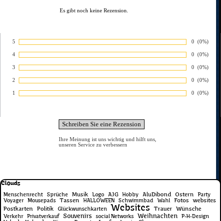
Es gibt noch keine Rezension.
5
Anzahl von 
0
Prozentsa
(0%)
Bewertung:
4
Anzahl von 
0
Prozentsa
(0%)
Bewertung:
3
Anzahl von 
0
Prozentsa
(0%)
Bewertung:
2
Anzahl von 
0
Prozentsa
(0%)
Bewertung:
1
Anzahl von 
0
Prozentsa
(0%)
Bewertung:
Ihre Meinung ist uns wichtig und hilft uns,
unseren Service zu verbessern
Block überspringen Clouds
Clouds
Musik
AJG
AluDibond
Ostern
Menschenrecht
Sprüche
Logo
Hobby
Party
Tassen
Fotos
websites
Voyager
Mousepads
HALLOWEEN
Schwimmbad
Wahl
Websites
Postkarten
Politik
Trauer
Wünsche
Glückwunschkarten
Souvenirs
Weihnachten
Verkehr
Privatverkauf
social Networks
P-H-Design