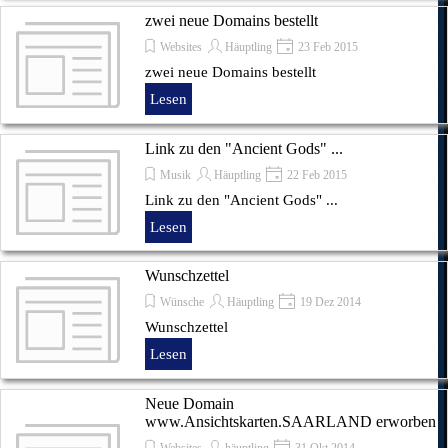
zwei neue Domains bestellt
Websites
Häuptling
23 Feb 2015
zwei neue Domains bestellt
Lesen
Link zu den "Ancient Gods" ...
Musik
Häuptling
22 Feb 2015
Link zu den "Ancient Gods" ...
Lesen
Wunschzettel
Wünsche
Häuptling
19 Dez 2014
Wunschzettel
Lesen
Neue Domain
www.Ansichtskarten.SAARLAND erworben
Websites
häuptling
31 Okt 2014