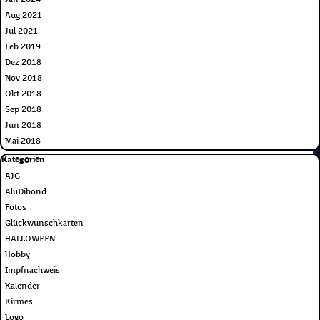
Aug 2021
Jul 2021
Feb 2019
Dez 2018
Nov 2018
Okt 2018
Sep 2018
Jun 2018
Mai 2018
Block überspringen Kategorien
Kategorien
AJG
AluDibond
Fotos
Glückwunschkarten
HALLOWEEN
Hobby
Impfnachweis
Kalender
Kirmes
Logo