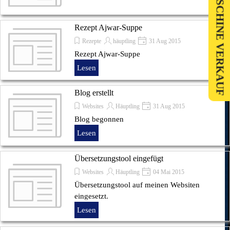
KEHRMASCHINE VERKAUF
Rezept Ajwar-Suppe
Rezepte
häuptling
31 Aug 2015
Rezept Ajwar-Suppe
Lesen
Blog erstellt
Websites
Häuptling
31 Aug 2015
Blog begonnen
Lesen
Übersetzungstool eingefügt
Websites
Häuptling
04 Mai 2015
Übersetzungstool auf meinen Websiten
eingesetzt.
Lesen