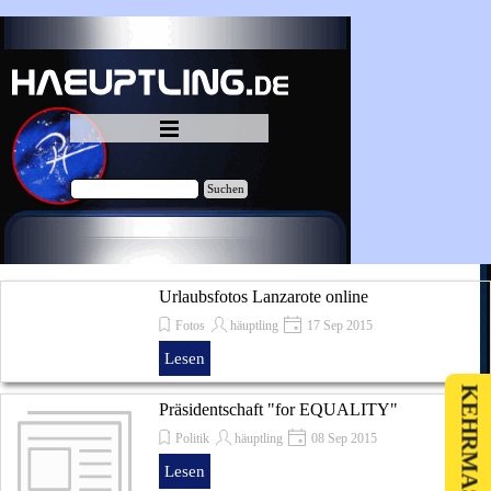
Direkt zum Seiteninhalt
Menü überspringen
Suchen
Urlaubsfotos Lanzarote online
Fotos
häuptling
17 Sep 2015
Lesen
Präsidentschaft "for EQUALITY"
Politik
häuptling
08 Sep 2015
Lesen