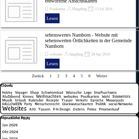
entworfene Ansichtskarten
Postkarten
Häuptling
13 Jul 2014
Lesen
sehenswertes Namborn - Website mit
sehenswerten Örtlichkeiten in der Gemeinde
Namborn
websites
häuptling
28 Apr 2014
Lesen
Zurück
Gehen Sie zu Seite:
1
Gehen Sie zu Seite:
2
Gehen Sie zu Seite:
3
Gehen Sie zu Seite:
4
Aktuelle Seite:
5
Gehen Sie zu Seite:
6
Weiter
Block überspringen Clouds
Clouds
Shop
Wünsche
Hobby
Voyager
Schwimmbad
Logo
Impfnachweis
Weihnachten
Souvenirs
AluDibond
websites
Postkarten
Kirmes
Wahl
Musik
Urlaub
Kalender
Trauer
Rezepte
Verkehr
Sprüche
Mousepads
Politik
HALLOWEEN
Party
Menschenrecht
Glückwunschkarten
social Networks
Websites
AJG
Tassen
Ostern
Fotos
P-H-Design
Privatverkauf
Block überspringen Monatliche Posts
Monatliche Posts
Jan 2026
Okt 2024
Jan 2024